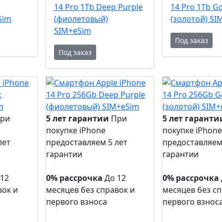
14 Pro 1Tb Deep Purple
14 Pro 1Tb G
Sim
(фиолетовый)
(золотой) SI
SIM+eSim
Под заказ
Под заказ
ри
5 лет гарантии
При
5 лет гаранти
покупке iPhone
покупке iPhone
лет
предоставляем 5 лет
предоставляем
гарантии
гарантии
5 лет
5 лет
гарантии
гарантии
 12
0% рассрочка
До 12
0% рассрочка
вок и
месяцев без справок и
месяцев без сп
первого взноса
первого взнос
0%
0%
рассрочка
рассрочка