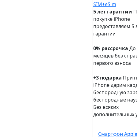
5 лет гарантии
П
покупке iPhone
предоставляем 5 
гарантии
5 лет
гарантии
0% рассрочка
До
месяцев без спра
первого взноса
0%
рассрочка
+3 подарка
При п
iPhone дарим кар
беспородную заря
беспородные нау
Без всяких
дополнительных 
+3
подарка
Смартфон Apple