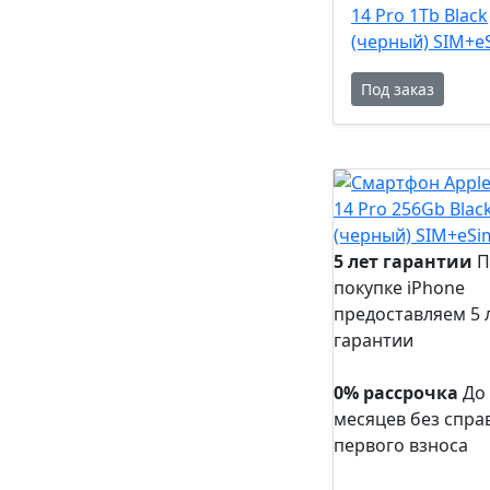
14 Pro 1Tb Black
(черный) SIM+e
Под заказ
5 лет гарантии
П
покупке iPhone
предоставляем 5 
гарантии
5 лет
гарантии
0% рассрочка
До
месяцев без спра
первого взноса
0%
рассрочка