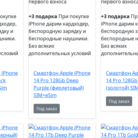
первого взноса
первого взнос
0%
0%
рассрочка
рассрочка
окупке
+3 подарка
При покупке
+3 подарка
Пр
дходер,
iPhone дарим кардходер,
iPhone дарим к
дку и
беспородную зарядку и
беспородную з
шники.
беспородные наушники.
беспородные 
Без всяких
Без всяких
условий
дополнительных условий
дополнительны
+3
+3
подарка
подарка
 iPhone
Смартфон Apple iPhone
Смартфон Ap
ack
14 Pro 128Gb Deep
14 Pro 128Gb
Sim
Purple (фиолетовый)
(золотой) SI
SIM+eSim
Под заказ
Под заказ