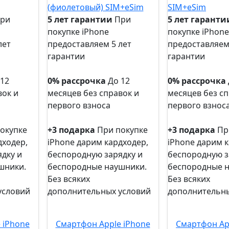
ри
5 лет гарантии
При
5 лет гаранти
покупке iPhone
покупке iPhone
лет
предоставляем 5 лет
предоставляем
гарантии
гарантии
5 лет
5 лет
гарантии
гарантии
 12
0% рассрочка
До 12
0% рассрочка
вок и
месяцев без справок и
месяцев без сп
первого взноса
первого взнос
0%
0%
рассрочка
рассрочка
окупке
+3 подарка
При покупке
+3 подарка
Пр
дходер,
iPhone дарим кардходер,
iPhone дарим к
дку и
беспородную зарядку и
беспородную з
шники.
беспородные наушники.
беспородные 
Без всяких
Без всяких
условий
дополнительных условий
дополнительны
+3
+3
подарка
подарка
 iPhone
Смартфон Apple iPhone
Смартфон Ap