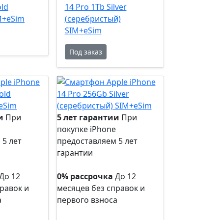
old
14 Pro 1Tb Silver
M+eSim
(серебристый)
SIM+eSim
Под заказ
и
При
5 лет гарантии
При
покупке iPhone
 5 лет
предоставляем 5 лет
гарантии
5 лет
гарантии
До 12
0% рассрочка
До 12
равок и
месяцев без справок и
а
первого взноса
0%
рассрочка