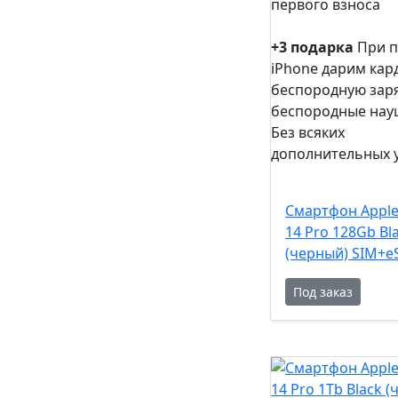
первого взноса
0%
рассрочка
+3 подарка
При п
iPhone дарим кар
беспородную заря
беспородные нау
Без всяких
дополнительных 
+3
подарка
Смартфон Apple
14 Pro 128Gb Bl
(черный) SIM+e
Под заказ