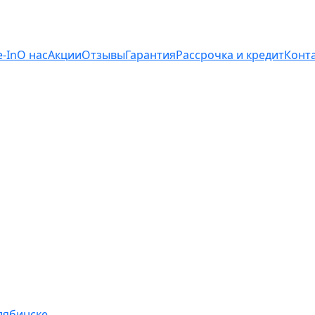
e-In
О нас
Акции
Отзывы
Гарантия
Рассрочка и кредит
Конт