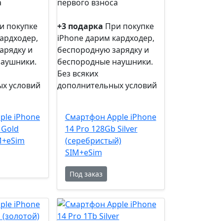
а
первого взноса
0%
рассрочка
и покупке
+3 подарка
При покупке
ардходер,
iPhone дарим кардходер,
арядку и
беспородную зарядку и
наушники.
беспородные наушники.
Без всяких
х условий
дополнительных условий
+3
подарка
ple iPhone
Смартфон Apple iPhone
 Gold
14 Pro 128Gb Silver
M+eSim
(серебристый)
SIM+eSim
Под заказ