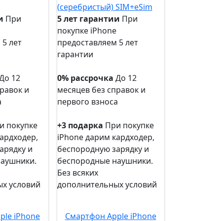
и
При
5 лет гарантии
При
покупке iPhone
 5 лет
предоставляем 5 лет
гарантии
5 лет
гарантии
До 12
0% рассрочка
До 12
равок и
месяцев без справок и
а
первого взноса
0%
рассрочка
и покупке
+3 подарка
При покупке
ардходер,
iPhone дарим кардходер,
арядку и
беспородную зарядку и
наушники.
беспородные наушники.
Без всяких
х условий
дополнительных условий
+3
подарка
ple iPhone
Смартфон Apple iPhone