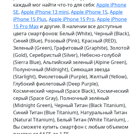
каждый мог найти что-то для себя:
Apple iPhone
SE
,
Apple iPhone 13 mini
,
Apple iPhone 15
,
Apple
iPhone 15 Plus
,
Apple iPhone 15 Pro
,
Apple iPhone
15 Pro Max
и другие. В наличии все доступные
цвета смартфонов: Белый (White), Черный (Black),
Синий (Blue), Розовый (Pink), Красный (RED),
Зеленый (Green), Графитовый (Graphite), Золотой
(Gold), Серебристый (Silver), Небесно-голубой
(Sierra Blue), Альпийский зеленый (Alpine Green),
Полуночный (Midnight), Сияющая звезда
(Starlight), Фиолетовый (Purple), Желтый (Yellow),
Глубокий фиолетовый (Deep Purple),
Космический черный (Space Black), Космический
серый (Space Gray), Полночный зелёный
(Midnight Green), Черный Титан (Black Titanium),
Синий Титан (Blue Titanium), Натуральный Титан
(Natural Titanium), Белый Титан (White Titanium), .
Вы сможете купить смартфон с любым объемом
памяти: от 64 ГБ до 1 ТБ.