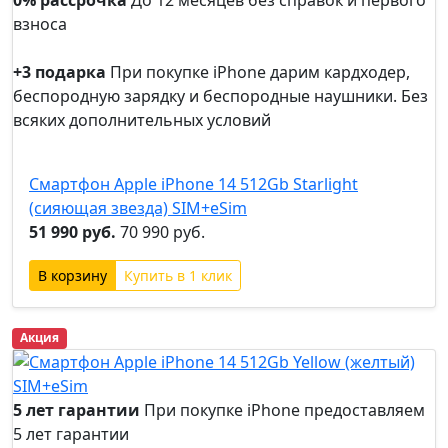
0% рассрочка
До 12 месяцев без справок и первого
взноса
0%
рассрочка
+3 подарка
При покупке iPhone дарим кардходер,
беспородную зарядку и беспородные наушники. Без
всяких дополнительных условий
+3
подарка
Смартфон Apple iPhone 14 512Gb Starlight
(сияющая звезда) SIM+eSim
51 990 руб.
70 990 руб.
Купить в 1 клик
Акция
5 лет гарантии
При покупке iPhone предоставляем
5 лет гарантии