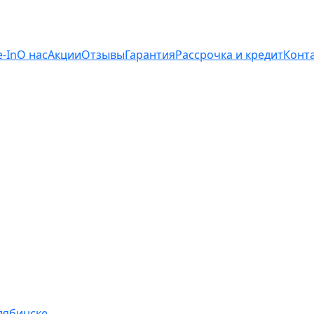
e-In
О нас
Акции
Отзывы
Гарантия
Рассрочка и кредит
Конт