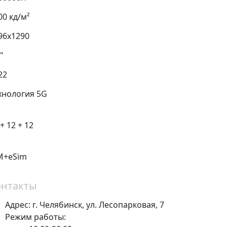
00 кд/м²
96x1290
"
22
хнология 5G
+ 12 + 12
M+eSim
онтакты
Адрес:
г. Челябинск,
ул. Лесопарковая, 7
Режим работы: