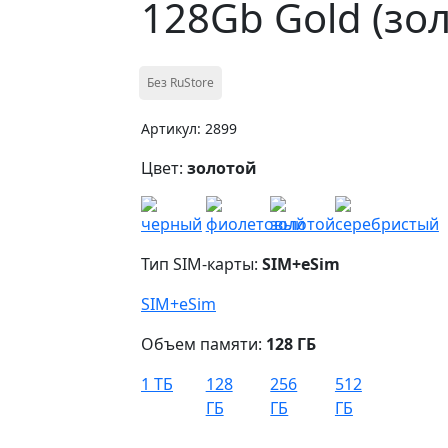
128Gb Gold (зо
Без RuStore
Артикул: 2899
Цвет:
золотой
Тип SIM-карты:
SIM+eSim
SIM+eSim
Объем памяти:
128 ГБ
1 ТБ
128
256
512
ГБ
ГБ
ГБ