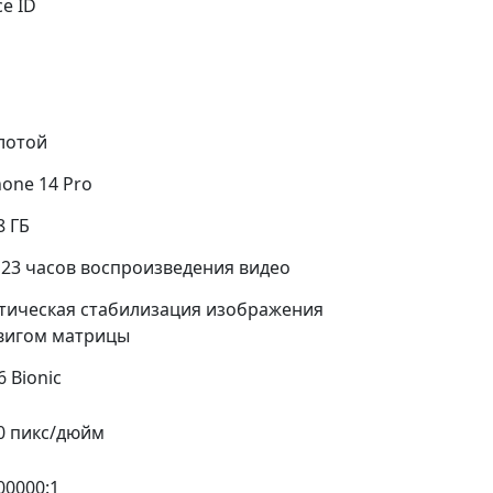
ce ID
лотой
hone 14 Pro
8 ГБ
 23 часов воспроизведения видео
тическая стабилизация изображения
вигом матрицы
6 Bionic
0 пикс/дюйм
00000:1