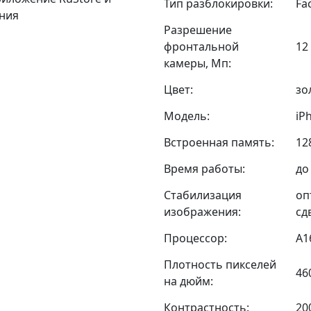
Тип разблокировки:
Fa
ания
Разрешение
фронтальной
12
камеры, Мп:
Цвет:
зо
Модель:
iP
Встроенная память:
12
Время работы:
до
Стабилизация
оп
изображения:
сд
Процессор:
A1
Плотность пикселей
46
на дюйм:
Контрастность:
20