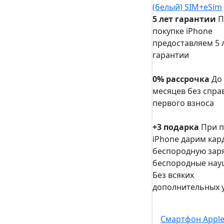
5 лет гарантии
П
покупке iPhone
предоставляем 5 
гарантии
5 лет
гарантии
0% рассрочка
До
месяцев без спра
первого взноса
0%
рассрочка
+3 подарка
При п
iPhone дарим кар
беспородную заря
беспородные нау
Без всяких
дополнительных 
+3
подарка
Смартфон Apple