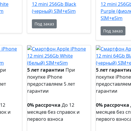
hite
12 mini 256Gb Black
12 mini 256G
im
(черный) SIM+eSim
Purple (фиол
SIM+eSim
Под заказ
Под заказ
ри
5 лет гарантии
При
5 лет гаранти
покупке iPhone
покупке iPhone
лет
предоставляем 5 лет
предоставляем
гарантии
гарантии
5 лет
5 лет
гарантии
гарантии
 12
0% рассрочка
До 12
0% рассрочка
вок и
месяцев без справок и
месяцев без сп
первого взноса
первого взнос
0%
0%
рассрочка
рассрочка