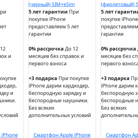
ри
5 лет гарантии
При
5 лет гаранти
покупке iPhone
покупке iPhone
лет
предоставляем 5 лет
предоставляем
гарантии
гарантии
5 лет
5 лет
гарантии
гарантии
 12
0% рассрочка
До 12
0% рассрочка
вок и
месяцев без справок и
месяцев без сп
первого взноса
первого взнос
0%
0%
рассрочка
рассрочка
окупке
+3 подарка
При покупке
+3 подарка
Пр
дходер,
iPhone дарим кардходер,
iPhone дарим к
дку и
беспородную зарядку и
беспородную з
шники.
беспородные наушники.
беспородные 
Без всяких
Без всяких
условий
дополнительных условий
дополнительны
+3
+3
подарка
подарка
 iPhone
Смартфон Apple iPhone
Смартфон Ap