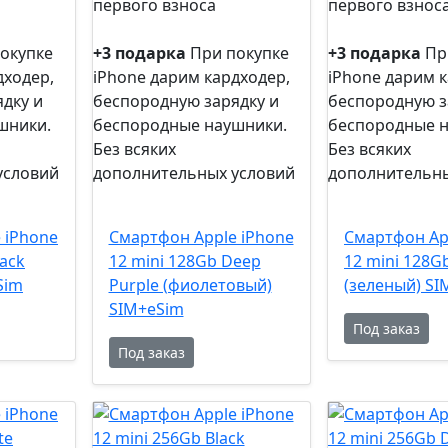
первого взноса
первого взнос
0%
0%
рассрочка
рассрочка
окупке
+3 подарка
При покупке
+3 подарка
Пр
дходер,
iPhone дарим кардходер,
iPhone дарим к
дку и
беспородную зарядку и
беспородную з
шники.
беспородные наушники.
беспородные 
Без всяких
Без всяких
условий
дополнительных условий
дополнительны
+3
+3
подарка
подарка
 iPhone
Смартфон Apple iPhone
Смартфон Ap
lack
12 mini 128Gb Deep
12 mini 128G
Sim
Purple (фиолетовый)
(зеленый) SI
SIM+eSim
Под заказ
Под заказ