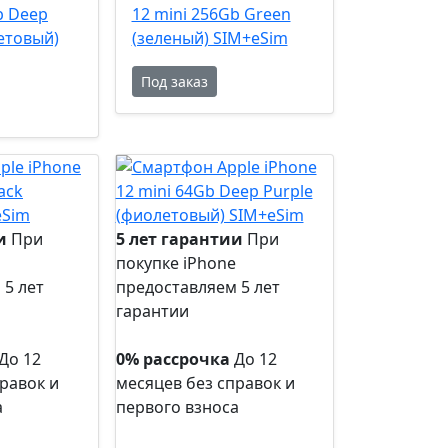
b Deep
12 mini 256Gb Green
етовый)
(зеленый) SIM+eSim
Под заказ
и
При
5 лет гарантии
При
покупке iPhone
 5 лет
предоставляем 5 лет
гарантии
5 лет
гарантии
До 12
0% рассрочка
До 12
равок и
месяцев без справок и
а
первого взноса
0%
рассрочка