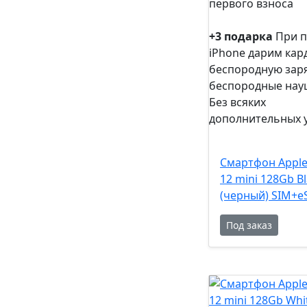
первого взноса
0%
рассрочка
+3 подарка
При п
iPhone дарим кар
беспородную заря
беспородные нау
Без всяких
дополнительных 
+3
подарка
Смартфон Apple
12 mini 128Gb B
(черный) SIM+e
Под заказ