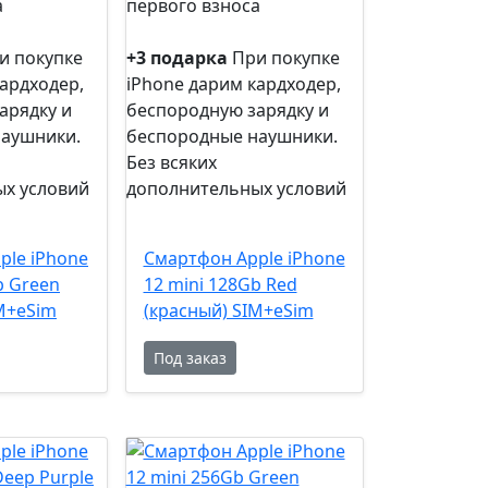
а
первого взноса
0%
рассрочка
и покупке
+3 подарка
При покупке
ардходер,
iPhone дарим кардходер,
арядку и
беспородную зарядку и
наушники.
беспородные наушники.
Без всяких
х условий
дополнительных условий
+3
подарка
ple iPhone
Смартфон Apple iPhone
b Green
12 mini 128Gb Red
M+eSim
(красный) SIM+eSim
Под заказ