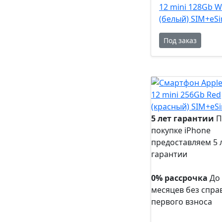
12 mini 128Gb W
(белый) SIM+eS
Под заказ
5 лет гарантии
П
покупке iPhone
предоставляем 5 
гарантии
5 лет
гарантии
0% рассрочка
До
месяцев без спра
первого взноса
0%
рассрочка