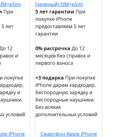
и
При
5 лет гарантии
При
покупке iPhone
 5 лет
предоставляем 5 лет
гарантии
5 лет
гарантии
До 12
0% рассрочка
До 12
равок и
месяцев без справок и
а
первого взноса
0%
рассрочка
и покупке
+3 подарка
При покупке
ардходер,
iPhone дарим кардходер,
арядку и
беспородную зарядку и
наушники.
беспородные наушники.
Без всяких
х условий
дополнительных условий
+3
подарка
ple iPhone
Смартфон Apple iPhone