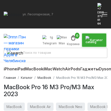
ул. Лесопарковая, 7
0
Каталог
Telegram
Max
Корзина
iPhone
iPad
MacBook
iMac
Watch
AirPods
Гаджеты
Dyso
Главная
Каталог
MacBook
MacBook Pro 16 M3 Pro/M3 Max 202
MacBook Pro 16 M3 Pro/M3 Max
2023
MacBook
MacBook Air
MacBook Neo
MacBook Pr