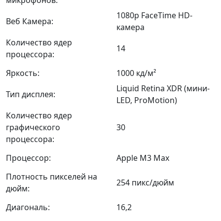
1080p FaceTime HD-
Веб Камера:
камера
Количество ядер
14
процессора:
Яркость:
1000 кд/м²
Liquid Retina XDR (мини-
Тип дисплея:
LED, ProMotion)
Количество ядер
графического
30
процессора:
Процессор:
Apple M3 Max
Плотность пикселей на
254 пикс/дюйм
дюйм:
Диагональ:
16,2