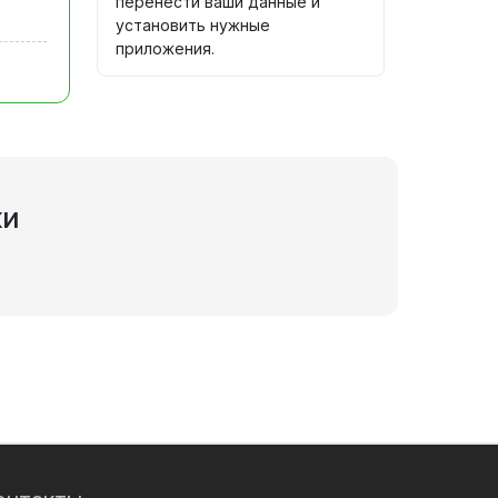
перенести ваши данные и
установить нужные
приложения.
ки