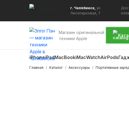
г. Челябинск,
ул.
Дос
Лесопарковая, 7
опл
Магазин оригинальной
Ката
техники Apple
iPhone
iPad
MacBook
iMac
Watch
AirPods
Гад
Главная
Каталог
Аксессуары
Портативные заря