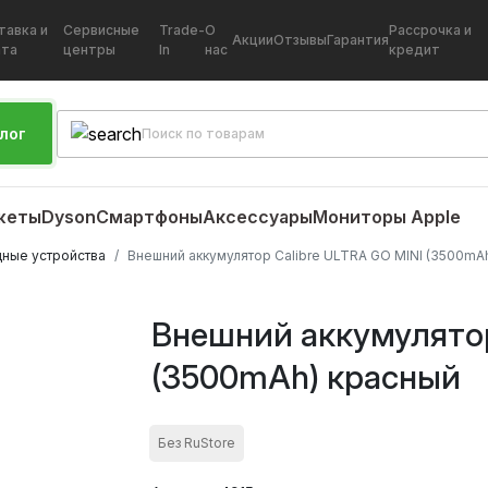
тавка и
Сервисные
Trade-
О
Рассрочка и
Акции
Отзывы
Гарантия
ата
центры
In
нас
кредит
лог
жеты
Dyson
Смартфоны
Аксессуары
Мониторы Apple
дные устройства
Внешний аккумулятор Calibre ULTRA GO MINI (3500mA
Внешний аккумулятор
(3500mAh) красный
Без RuStore