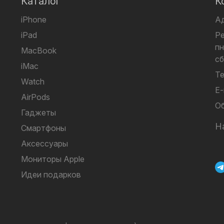
Каталог
К
iPhone
А
iPad
Р
пн
MacBook
сб
iMac
Те
Watch
E-
AirPods
Об
Гаджеты
Н
Смартфоны
Аксессуары
Мониторы Apple
Идеи подарков