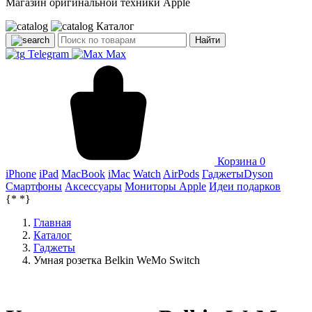
Магазин оригинальной техники Apple
Каталог
Найти
Telegram
Max
Корзина
0
iPhone
iPad
MacBook
iMac
Watch
AirPods
Гаджеты
Dyson
Смартфоны
Аксессуары
Мониторы Apple
Идеи подарков
{*
*}
Главная
Каталог
Гаджеты
Умная розетка Belkin WeMo Switch