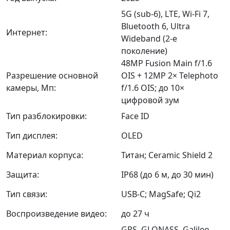
5G (sub-6), LTE, Wi-Fi 7,
Bluetooth 6, Ultra
Интернет:
Wideband (2-е
поколение)
48MP Fusion Main f/1.6
Разрешение основной
OIS + 12MP 2× Telephoto
камеры, Мп:
f/1.6 OIS; до 10×
цифровой зум
Тип разблокировки:
Face ID
Тип дисплея:
OLED
Материал корпуса:
Титан; Ceramic Shield 2
Защита:
IP68 (до 6 м, до 30 мин)
Тип связи:
USB-C; MagSafe; Qi2
Воспроизведение видео:
до 27 ч
GPS, GLONASS, Galileo,