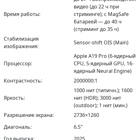
видео (до 22 ч при
Время работы:
стриминге); с MagSafe
батареей — до 40 ч
(стриминг до 35 ч)
Стабилизация
Sensor-shift OIS (Main)
изображения:
Apple A19 Pro (6-ядерный
Процессор:
CPU, 5-ядерный GPU, 16-
ядерный Neural Engine)
Контрастность:
2000000:1
1000 нит (типичн.); 1600
Яркость:
нит (HDR); 3000 нит
(outdoor); 1 нит (мин.)
Разрешение экрана:
2736×1260
Диагональ:
6.5"
Год выпуска:
2025