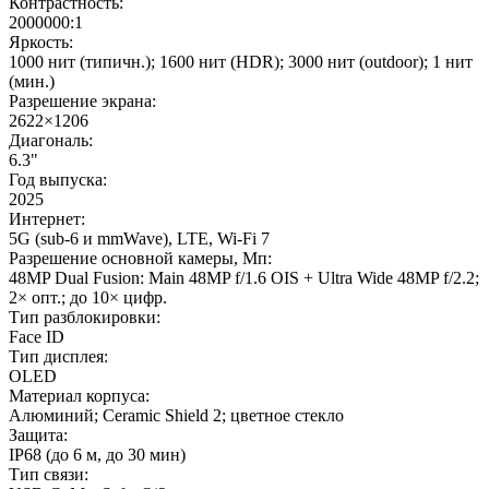
Контрастность:
2000000:1
Яркость:
1000 нит (типичн.); 1600 нит (HDR); 3000 нит (outdoor); 1 нит
(мин.)
Разрешение экрана:
2622×1206
Диагональ:
6.3"
Год выпуска:
2025
Интернет:
5G (sub-6 и mmWave), LTE, Wi-Fi 7
Разрешение основной камеры, Мп:
48MP Dual Fusion: Main 48MP f/1.6 OIS + Ultra Wide 48MP f/2.2;
2× опт.; до 10× цифр.
Тип разблокировки:
Face ID
Тип дисплея:
OLED
Материал корпуса:
Алюминий; Ceramic Shield 2; цветное стекло
Защита:
IP68 (до 6 м, до 30 мин)
Тип связи: