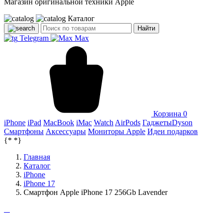
Магазин оригинальной техники Apple
Каталог
Найти
Telegram
Max
Корзина
0
iPhone
iPad
MacBook
iMac
Watch
AirPods
Гаджеты
Dyson
Смартфоны
Аксессуары
Мониторы Apple
Идеи подарков
{*
*}
Главная
Каталог
iPhone
iPhone 17
Смартфон Apple iPhone 17 256Gb Lavender