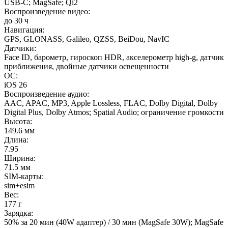
USB-C; MagSafe; Qi2
Воспроизведение видео:
до 30 ч
Навигация:
GPS, GLONASS, Galileo, QZSS, BeiDou, NavIC
Датчики:
Face ID, барометр, гироскоп HDR, акселерометр high-g, датчик
приближения, двойные датчики освещенности
ОС:
iOS 26
Воспроизведение аудио:
AAC, APAC, MP3, Apple Lossless, FLAC, Dolby Digital, Dolby
Digital Plus, Dolby Atmos; Spatial Audio; ограничение громкости
Высота:
149.6 мм
Длина:
7.95
Ширина:
71.5 мм
SIM-карты:
sim+esim
Вес:
177 г
Зарядка:
50% за 20 мин (40W адаптер) / 30 мин (MagSafe 30W); MagSafe