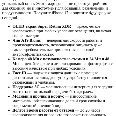
уникальный опыт. Этот смартфон — не просто устройство
для общения, но и инструмент для создания, развлечений и
продуктивности. Получите iPhone 17 и ощутите будущее уже
сегодня!
OLED-экран Super Retina XDR
— яркое, четкое
изображение при любых условиях освещения, включая
солнечные дни.
Чип A19 Bionic
— невероятная скорость работы и
производительность, позволяющая запускать даже
самые требовательные приложения с высокой
энергоэффективностью.
Камера 48 Мп с возможностью съемки в 24 Мп и 48
Мп
— делайте яркие и детализированные фотографии с
высоким качеством при любых условиях.
Face ID
— надежная защита данных с помощью
распознавания лица, доступ к устройству становится
безопасным и удобным.
Поддержка 5G
— молниеносный интернет для загрузки
контента и потоковой передачи без задержек.
Модный и прочный корпус
— износостойкие
материалы, обеспечивающие долгий срок службы и
современный внешний вид.
Долгое время работы от батареи
— до 20 часов
воспроизведения видео, что позволяет использовать