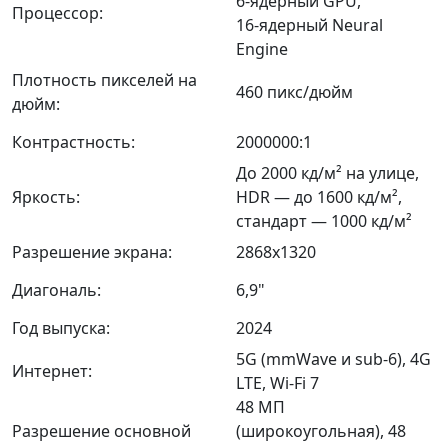
6‑ядерный GPU,
Процессор:
16‑ядерный Neural
Engine
Плотность пикселей на
460 пикс/дюйм
дюйм:
Контрастность:
2000000:1
До 2000 кд/м² на улице,
Яркость:
HDR — до 1600 кд/м²,
стандарт — 1000 кд/м²
Разрешение экрана:
2868x1320
Диагональ:
6,9"
Год выпуска:
2024
5G (mmWave и sub-6), 4G
Интернет:
LTE, Wi‑Fi 7
48 МП
Разрешение основной
(широкоугольная), 48