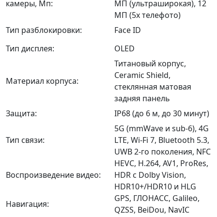
камеры, Мп:
МП (ультраширокая), 12
МП (5x телефото)
Тип разблокировки:
Face ID
Тип дисплея:
OLED
Титановый корпус,
Ceramic Shield,
Материал корпуса:
стеклянная матовая
задняя панель
Защита:
IP68 (до 6 м, до 30 минут)
5G (mmWave и sub-6), 4G
Тип связи:
LTE, Wi‑Fi 7, Bluetooth 5.3,
UWB 2-го поколения, NFC
HEVC, H.264, AV1, ProRes,
Воспроизведение видео:
HDR с Dolby Vision,
HDR10+/HDR10 и HLG
GPS, ГЛОНАСС, Galileo,
Навигация:
QZSS, BeiDou, NavIC