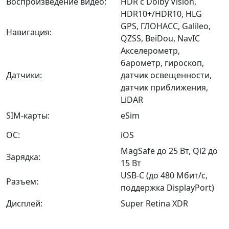
Воспроизведение видео:
HDR с Dolby Vision,
HDR10+/HDR10, HLG
GPS, ГЛОНАСС, Galileo,
Навигация:
QZSS, BeiDou, NavIC
Акселерометр,
барометр, гироскоп,
Датчики:
датчик освещенности,
датчик приближения,
LiDAR
SIM-карты:
eSim
ОС:
iOS
MagSafe до 25 Вт, Qi2 до
Зарядка:
15 Вт
USB‑C (до 480 Мбит/с,
Разъем:
поддержка DisplayPort)
Дисплей:
Super Retina XDR