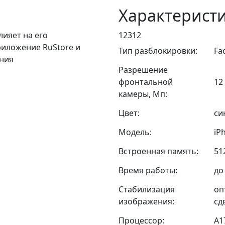
Характерист
лияет на его
12312
риложение RuStore и
Тип разблокировки:
Fa
ания
Разрешение
фронтальной
12
камеры, Мп:
Цвет:
си
Модель:
iP
Встроенная память:
51
Время работы:
до
Стабилизация
оп
изображения:
сд
Процессор:
A1