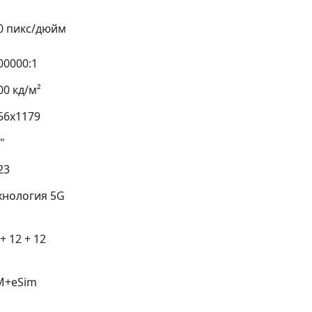
0 пикс/дюйм
00000:1
00 кд/м²
56x1179
"
23
хнология 5G
+ 12 + 12
M+eSim