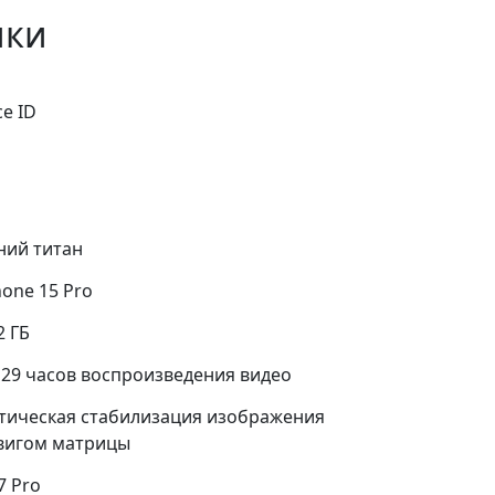
ики
ce ID
ний титан
hone 15 Pro
2 ГБ
 29 часов воспроизведения видео
тическая стабилизация изображения
вигом матрицы
7 Pro