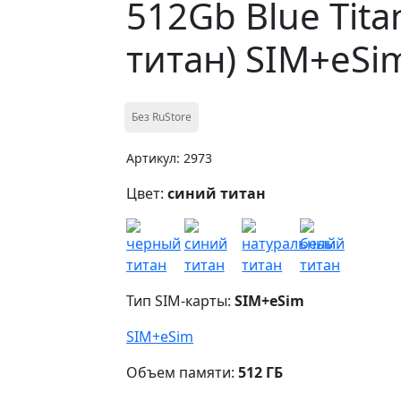
512Gb Blue Tit
титан) SIM+eSi
Без RuStore
Артикул: 2973
Цвет:
синий титан
Тип SIM-карты:
SIM+eSim
SIM+eSim
Объем памяти:
512 ГБ