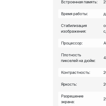
Встроенная память:
2
Время работы:
д
Стабилизация
о
изображения:
с
Процессор:
A
Плотность
4
пикселей на дюйм:
Контрастность:
2
Яркость:
2
Разрешение
2
экрана: