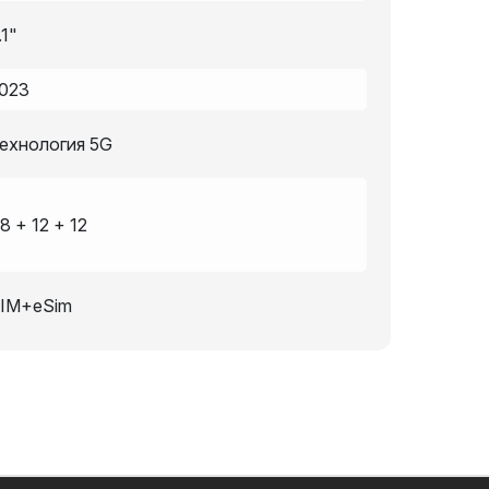
.1"
023
ехнология 5G
8 + 12 + 12
IM+eSim