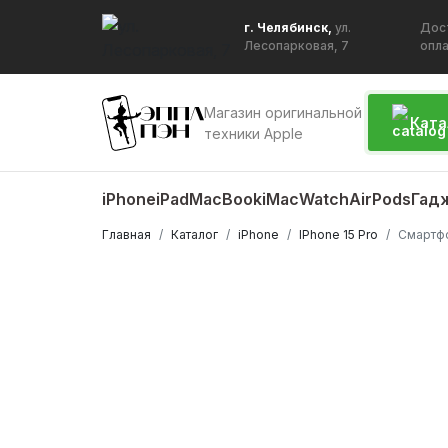
г. Челябинск,
ул.
Дос
Лесопарковая, 7
опл
Магазин оригинальной
Ката
техники Apple
iPhone
iPad
MacBook
iMac
Watch
AirPods
Гад
Главная
Каталог
iPhone
IPhone 15 Pro
Смартфо