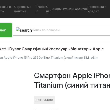
тавка и
Сервисные
Trade-
О
Рассрочка и
Акции
Отзывы
Гарантия
ата
центры
In
нас
кредит
лог
жеты
Dyson
Смартфоны
Аксессуары
Мониторы Apple
н Apple iPhone 15 Pro 256Gb Blue Titanium (синий титан) SIM+eSim
Смартфон Apple iPhon
Titanium (синий тита
Без RuStore