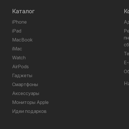
Каталог
К
iPhone
А
iPad
Р
пн
MacBook
сб
iMac
Те
Watch
E-
AirPods
Об
Гаджеты
Н
Смартфоны
Аксессуары
Мониторы Apple
Идеи подарков