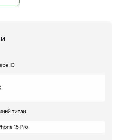
ки
ace ID
2
иний титан
Phone 15 Pro