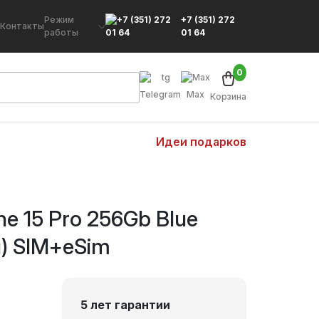
Режим
+7 (351) 272
Контакты
работы
01 64
0
Telegram
Max
Корзина
Идеи подарков
e 15 Pro 256Gb Blue
н) SIM+eSim
5 лет гарантии