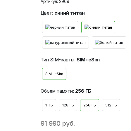
Артикул: 2969
Цвет:
синий титан
Тип SIM-карты:
SIM+eSim
SIM+eSim
Объем памяти:
256 ГБ
1 ТБ
128 ГБ
256 ГБ
512 ГБ
91 990 руб.