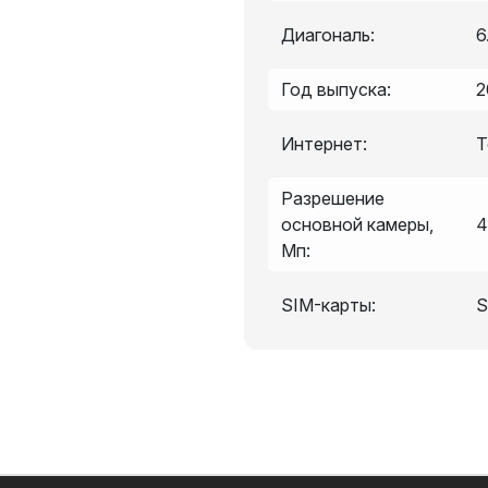
Диагональ:
6
Год выпуска:
2
Интернет:
Т
Разрешение
основной камеры,
4
Мп:
SIM-карты:
S