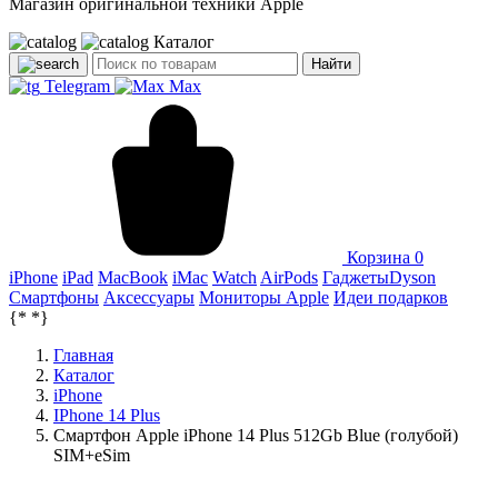
Магазин оригинальной техники Apple
Каталог
Найти
Telegram
Max
Корзина
0
iPhone
iPad
MacBook
iMac
Watch
AirPods
Гаджеты
Dyson
Смартфоны
Аксессуары
Мониторы Apple
Идеи подарков
{*
*}
Главная
Каталог
iPhone
IPhone 14 Plus
Смартфон Apple iPhone 14 Plus 512Gb Blue (голубой)
SIM+eSim