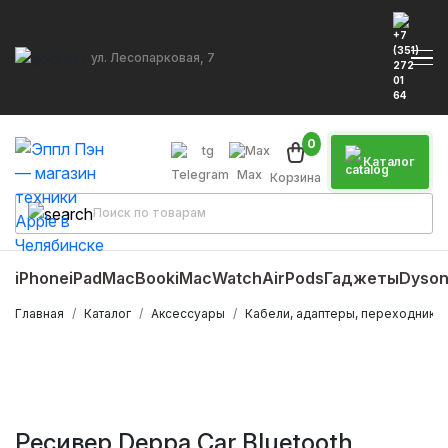
ул. Лесопарковая, 7
0
Каталог
Telegram
Max
Корзина
iPhone
iPad
MacBook
iMac
Watch
AirPods
Гаджеты
Dyso
Главная
Каталог
Аксессуары
Кабели, адаптеры, переходники
Ресивер Deppa Car Bluetooth