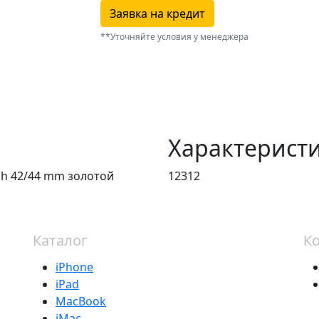
Заявка на кредит
**Уточняйте условия у менеджера
Характерист
sh 42/44 mm золотой
12312
Каталог
К
iPhone
iPad
MacBook
iMac