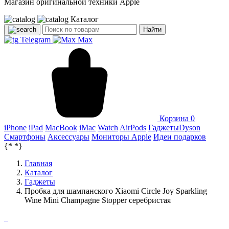
Магазин оригинальной техники Apple
Каталог
Найти
Telegram
Max
Корзина
0
iPhone
iPad
MacBook
iMac
Watch
AirPods
Гаджеты
Dyson
Смартфоны
Аксессуары
Мониторы Apple
Идеи подарков
{*
*}
Главная
Каталог
Гаджеты
Пробка для шампанского Xiaomi Circle Joy Sparkling
Wine Mini Champagne Stopper серебристая