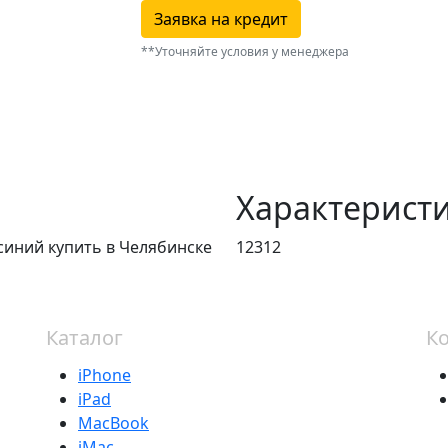
Заявка на кредит
**Уточняйте условия у менеджера
Характерист
синий купить в Челябинске
12312
Каталог
К
iPhone
iPad
MacBook
iMac