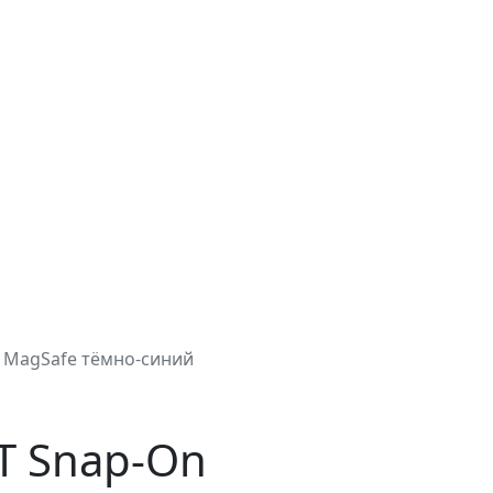
 MagSafe тёмно-синий
T Snap-On