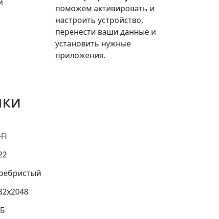
и
поможем активировать и
настроить устройство,
перенести ваши данные и
установить нужные
приложения.
ики
Fi
22
ребристый
32x2048
ТБ