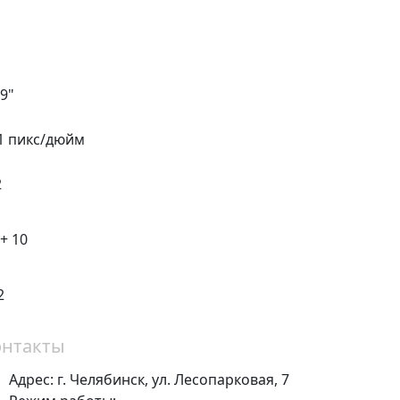
.9"
1 пикс/дюйм
2
 + 10
2
онтакты
Адрес:
г. Челябинск,
ул. Лесопарковая, 7