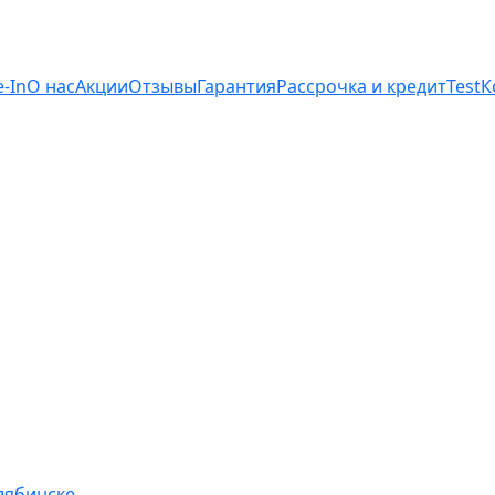
e-In
О нас
Акции
Отзывы
Гарантия
Рассрочка и кредит
Test
К