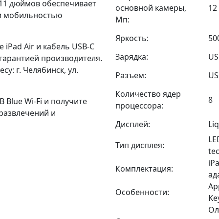
 11 дюймов обеспечивает
основной камеры,
12
 и мобильностью
Мп:
Яркость:
50
 iPad Air и кабель USB-C
Зарядка:
US
 гарантией производителя.
у: г. Челябинск, ул.
Разъем:
US
Количество ядер
8
B Blue Wi-Fi и получите
процессора:
развлечений и
Дисплей:
Li
LE
Тип дисплея:
te
iP
Комплектация:
ад
Ap
Особенности:
Ke
Ол