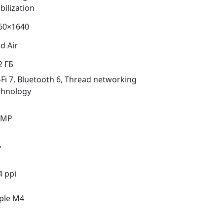
bilization
60×1640
d Air
2 ГБ
-Fi 7, Bluetooth 6, Thread networking
chnology
 MP
"
4 ppi
ple M4