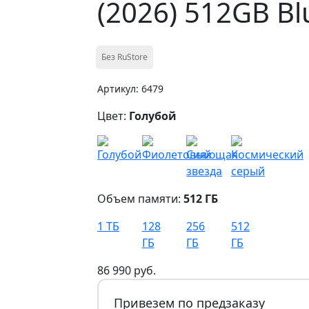
(2026) 512GB Bl
Без RuStore
Артикул: 6479
Цвет:
Голубой
Объем памяти:
512 ГБ
1 ТБ
128
256
512
ГБ
ГБ
ГБ
86 990 руб.
Привезем по предзаказу