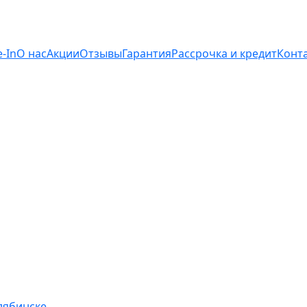
e-In
О нас
Акции
Отзывы
Гарантия
Рассрочка и кредит
Конт