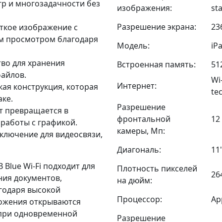
гр и многозадачности без
изображения:
sta
Разрешение экрана:
23
еткое изображение с
 просмотром благодаря
Модель:
iPa
во для хранения
Встроенная память:
51
файлов.
Wi
Интернет:
ая конструкция, которая
te
аке.
Разрешение
т превращается в
фронтальной
12
 работы с графикой.
камеры, Мп:
ключение для видеосвязи,
Диагональ:
11
B Blue Wi-Fi подходит для
Плотность пикселей
26
ния документов,
на дюйм:
годаря высокой
Процессор:
Ap
ложения открываются
 при одновременной
Разрешение