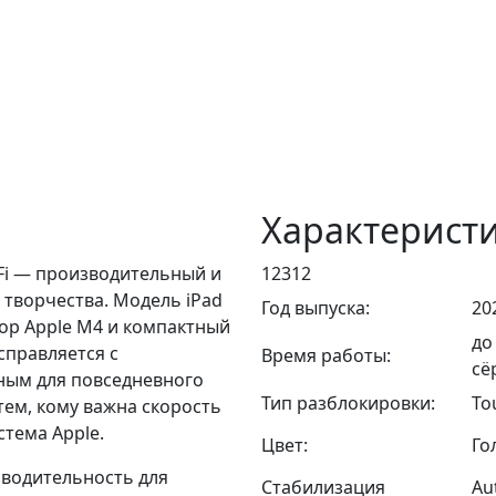
Характерист
i-Fi — производительный и
12312
 творчества. Модель iPad
Год выпуска:
20
ор Apple M4 и компактный
до
справляется с
Время работы:
сё
ным для повседневного
Тип разблокировки:
To
тем, кому важна скорость
тема Apple.
Цвет:
Го
зводительность для
Стабилизация
Au