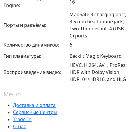
16
Engine:
MagSafe 3 charging port;
3.5 mm headphone jack;
Порты и разъёмы:
Two Thunderbolt 4 (USB-
C) ports
Количество динамиков:
6
Тип клавиатуры:
Backlit Magic Keyboard
HEVC, H.264, AV1, ProRes;
Воспроизведение видео:
HDR with Dolby Vision,
HDR10+/HDR10, and HLG
Меню
Доставка и оплата
Сервисные центры
Trade-In
О нас