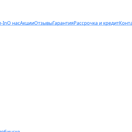
e-In
О нас
Акции
Отзывы
Гарантия
Рассрочка и кредит
Конт