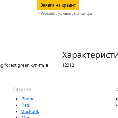
Заявка на кредит
**Уточняйте условия у менеджера
Характерист
ng forest green купить в
12312
Каталог
К
iPhone
iPad
MacBook
iMac