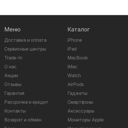
Меню
Каталог
Доставка и оплата
iPhone
Сервисные центры
iPad
Trade-In
MacBook
О нас
iMac
Акции
Watch
Отзывы
AirPods
Гарантия
Гаджеты
Рассрочка и кредит
Смартфоны
Контакты
Аксессуары
Возврат и обмен
Мониторы Apple