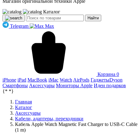
Магазин оригинальной техники Apple
Каталог
Найти
Telegram
Max
Корзина
0
iPhone
iPad
MacBook
iMac
Watch
AirPods
Гаджеты
Dyson
Смартфоны
Аксессуары
Мониторы Apple
Идеи подарков
{*
*}
Главная
Каталог
Аксессуары
Кабели, адаптеры, переходники
Кабель Apple Watch Magnetic Fast Charger to USB-C Cable
(1 m)