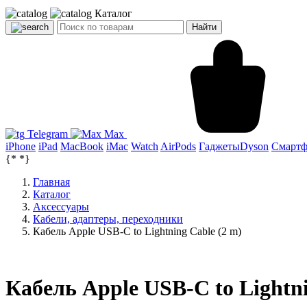
Каталог
Найти
Telegram
Max
iPhone
iPad
MacBook
iMac
Watch
AirPods
Гаджеты
Dyson
Смарт
{*
*}
Главная
Каталог
Аксессуары
Кабели, адаптеры, переходники
Кабель Apple USB-C to Lightning Cable (2 m)
Кабель Apple USB-C to Lightni