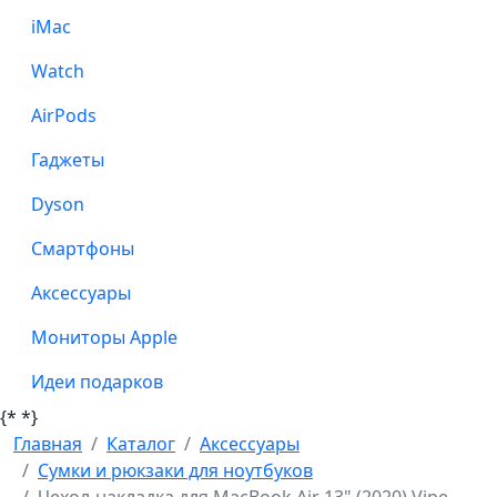
iMac
Watch
AirPods
Гаджеты
Dyson
Смартфоны
Аксессуары
Мониторы Apple
Идеи подарков
{*
*}
Главная
Каталог
Аксессуары
Сумки и рюкзаки для ноутбуков
Чехол-накладка для MacBook Air 13" (2020) Vipe