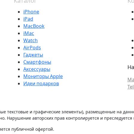
Каталог
К
iPhone
iPad
MacBook
iMac
Watch
AirPods
Гаджеты
Смартфоны
На
Аксессуары
Мониторы Apple
Ma
Идеи подарков
Te
бые текстовые и графические элементы), размещенные на данн
о. Нарушение авторских прав контролируется и преследуется п
яется публичной офертой.