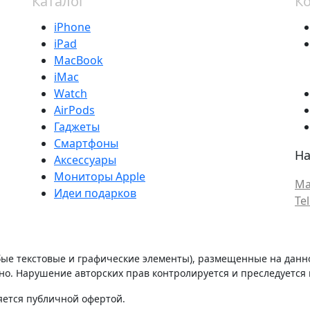
Каталог
К
iPhone
iPad
MacBook
iMac
Watch
AirPods
Гаджеты
Смартфоны
На
Аксессуары
Мониторы Apple
Ma
Идеи подарков
Te
бые текстовые и графические элементы), размещенные на данн
о. Нарушение авторских прав контролируется и преследуется п
яется публичной офертой.