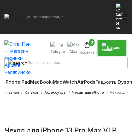
ул. Лесопарковая, 7
0
Каталог
Telegram
Max
Корзина
iPhone
iPad
MacBook
iMac
Watch
AirPods
Гаджеты
Dyso
Главная
Каталог
Аксессуары
Чехлы для iPhone
Чехол для i
Чехол для iPhone 13 Pro Max VLP