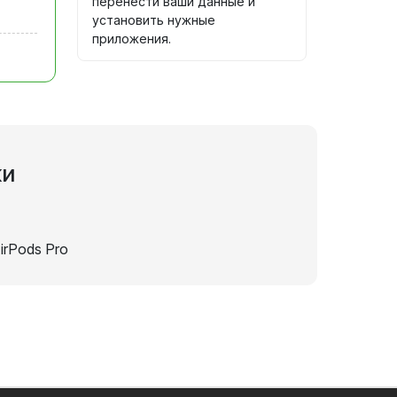
перенести ваши данные и
установить нужные
приложения.
ки
irPods Pro