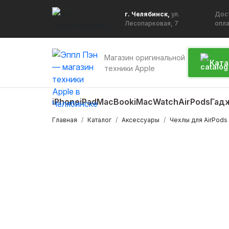
г. Челябинск,
ул.
Дос
Лесопарковая, 7
опл
Магазин оригинальной
Ката
техники Apple
iPhone
iPad
MacBook
iMac
Watch
AirPods
Гад
Главная
Каталог
Аксессуары
Чехлы для AirPods