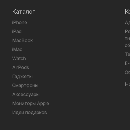
Каталог
К
iPhone
А
iPad
Р
пн
MacBook
сб
iMac
Те
Watch
E-
AirPods
Об
Гаджеты
Н
Смартфоны
Аксессуары
Мониторы Apple
Идеи подарков