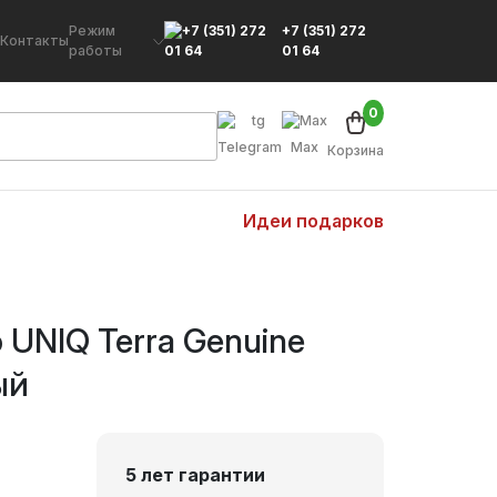
Режим
+7 (351) 272
Контакты
работы
01 64
0
Telegram
Max
Корзина
Идеи подарков
 UNIQ Terra Genuine
ый
5 лет гарантии