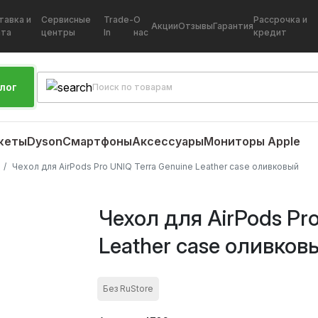
тавка и
Сервисные
Trade-
О
Рассрочка и
Акции
Отзывы
Гарантия
ата
центры
In
нас
кредит
лог
жеты
Dyson
Смартфоны
Аксессуары
Мониторы Apple
Чехол для AirPods Pro UNIQ Terra Genuine Leather case оливковый
Чехол для AirPods Pro
Leather case оливков
Без RuStore