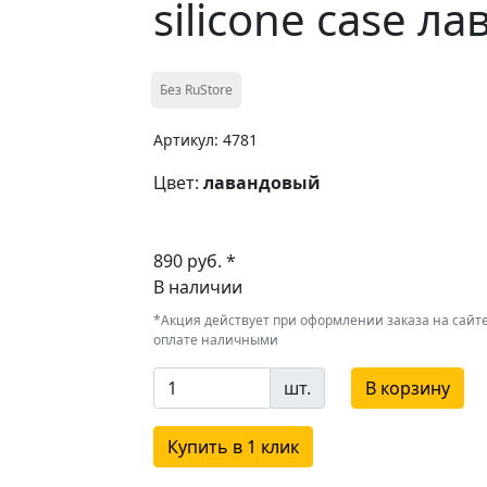
silicone case л
Без RuStore
Артикул: 4781
Цвет:
лавандовый
890 руб. *
В наличии
*Акция действует при оформлении заказа на сайте
оплате наличными
шт.
В корзину
Купить в 1 клик