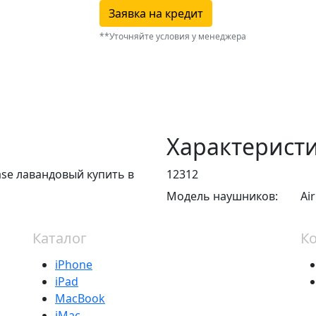
Заявка на кредит
**Уточняйте условия у менеджера
Характерист
case лавандовый купить в
12312
Модель наушников:
Ai
Каталог
К
iPhone
iPad
MacBook
iMac