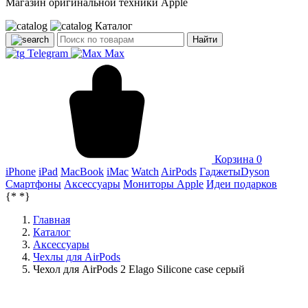
Магазин оригинальной техники Apple
Каталог
Найти
Telegram
Max
Корзина
0
iPhone
iPad
MacBook
iMac
Watch
AirPods
Гаджеты
Dyson
Смартфоны
Аксессуары
Мониторы Apple
Идеи подарков
{*
*}
Главная
Каталог
Аксессуары
Чехлы для AirPods
Чехол для AirPods 2 Elago Silicone case серый