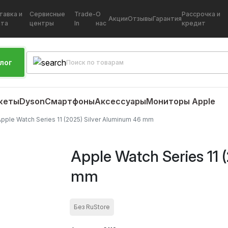
тавка и
Сервисные
Trade-
О
Рассрочка и
Акции
Отзывы
Гарантия
ата
центры
In
нас
кредит
лог
жеты
Dyson
Смартфоны
Аксессуары
Мониторы Apple
Apple Watch Series 11 (2025) Silver Aluminum 46 mm
Apple Watch Series 11 
mm
Без RuStore