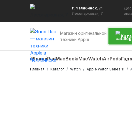
г. Челябинск,
ул.
Дос
Лесопарковая, 7
опл
Магазин оригинальной
Ката
техники Apple
iPhone
iPad
MacBook
iMac
Watch
AirPods
Гад
Главная
Каталог
Watch
Apple Watch Series 11