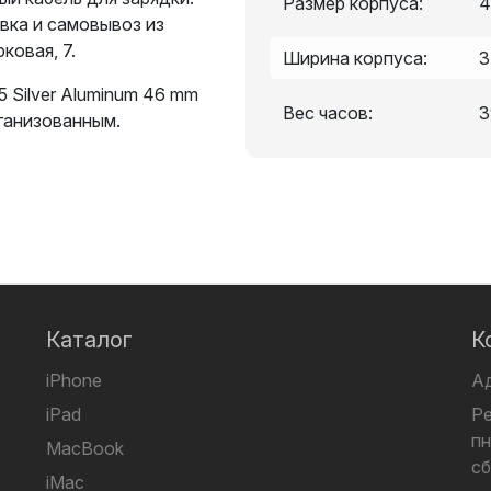
Размер корпуса:
4
вка и самовывоз из
ковая, 7.
Ширина корпуса:
3
5 Silver Aluminum 46 mm
Вес часов:
3
рганизованным.
Каталог
К
iPhone
А
iPad
Р
пн
MacBook
сб
iMac