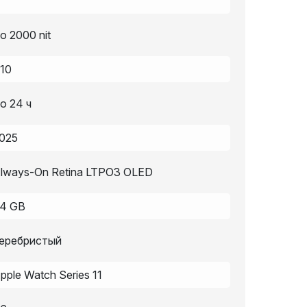
о 2000 nit
10
о 24 ч
025
lways-On Retina LTPO3 OLED
4 GB
еребристый
pple Watch Series 11