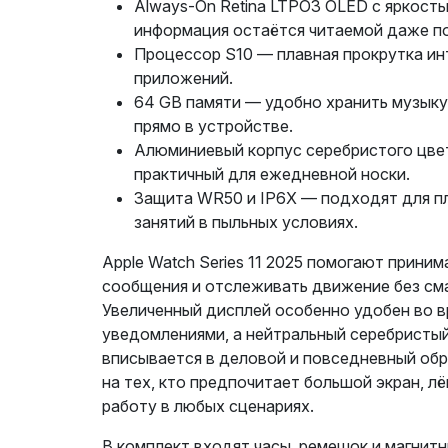
Always-On Retina LTPO3 OLED с яркость
информация остаётся читаемой даже п
Процессор S10 — плавная прокрутка ин
приложений.
64 GB памяти — удобно хранить музыку
прямо в устройстве.
Алюминиевый корпус серебристого цвет
практичный для ежедневной носки.
Защита WR50 и IP6X — подходят для пл
занятий в пыльных условиях.
Apple Watch Series 11 2025 помогают приним
сообщения и отслеживать движение без сма
Увеличенный дисплей особенно удобен во в
уведомлениями, а нейтральный серебристы
вписывается в деловой и повседневный обр
на тех, кто предпочитает большой экран, л
работу в любых сценариях.
В комплект входят часы, ремешок и магнитн