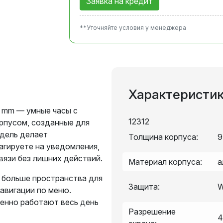
Заявка на кредит
**Уточняйте условия у менеджера
Характеристи
46 mm — умные часы с
12312
рпусом, созданные для
одель делает
Толщина корпуса:
9
агируете на уведомления,
вязи без лишних действий.
Материал корпуса:
а
 больше пространства для
Защита:
W
авигации по меню.
енно работают весь день
Разрешение
4