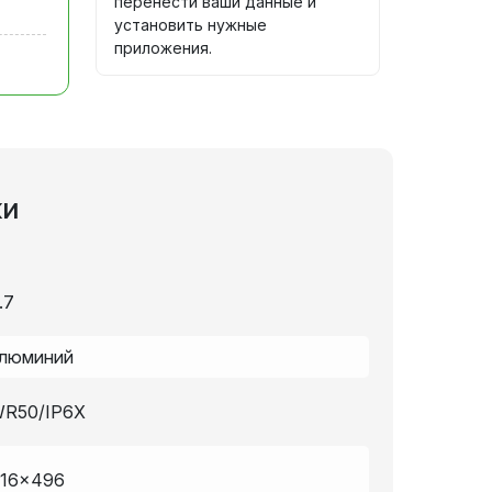
перенести ваши данные и
установить нужные
приложения.
ки
.7
люминий
R50/IP6X
16×496