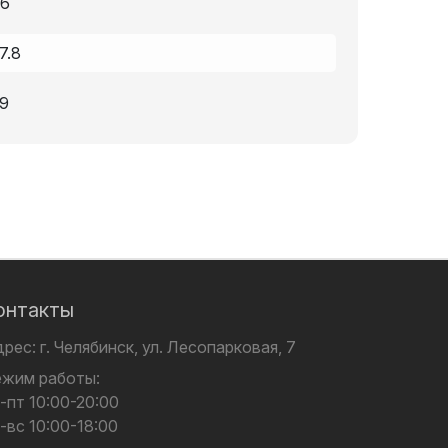
6
7.8
9
онтакты
дрес:
г. Челябинск,
ул. Лесопарковая, 7
ежим работы:
-пт 10:00-20:00
-вс 10:00-18:00