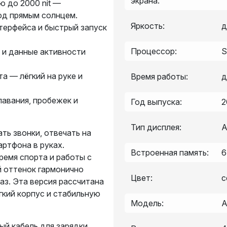
экрана:
ю до 2000 nit —
од прямым солнцем.
Яркость:
д
терфейса и быстрый запуск
Процессор:
S
 и данные активности
а — лёгкий на руке и
Время работы:
д
авания, пробежек и
Год выпуска:
2
Тип дисплея:
A
ать звонки, отвечать на
ртфона в руках.
Встроенная память:
6
ремя спорта и работы с
й оттенок гармонично
Цвет:
с
аз. Эта версия рассчитана
ёгкий корпус и стабильную
Модель:
A
ый кабель для зарядки.