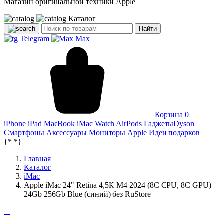
Магазин оригинальной техники Apple
Каталог
Найти
Telegram
Max
Корзина
0
iPhone
iPad
MacBook
iMac
Watch
AirPods
Гаджеты
Dyson
Смартфоны
Аксессуары
Мониторы Apple
Идеи подарков
{*
*}
Главная
Каталог
iMac
Apple iMac 24" Retina 4,5K M4 2024 (8C CPU, 8C GPU)
24Gb 256Gb Blue (синий) без RuStore