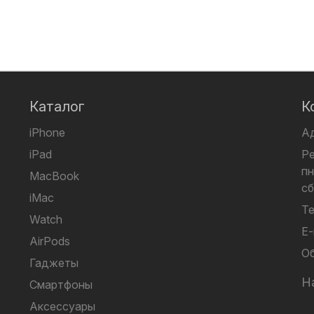
Каталог
К
iPhone
А
iPad
Р
пн
MacBook
сб
iMac
Те
Watch
E-
AirPods
Об
Гаджеты
Н
Смартфоны
Аксессуары