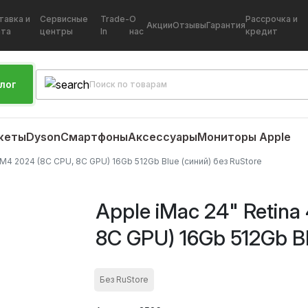
тавка и
Сервисные
Trade-
О
Рассрочка и
Акции
Отзывы
Гарантия
ата
центры
In
нас
кредит
лог
жеты
Dyson
Смартфоны
Аксессуары
Мониторы Apple
K M4 2024 (8C CPU, 8C GPU) 16Gb 512Gb Blue (синий) без RuStore
Apple iMac 24" Retina
8C GPU) 16Gb 512Gb Bl
Без RuStore