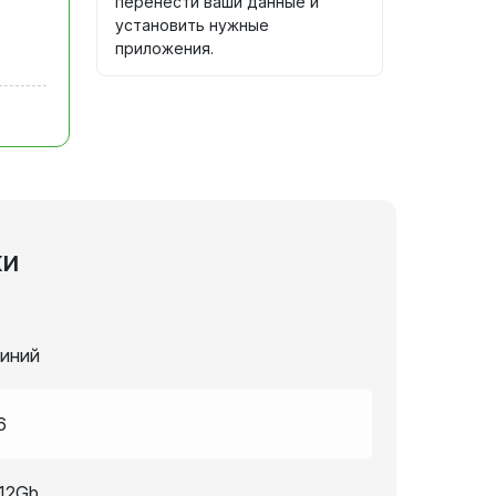
перенести ваши данные и
установить нужные
приложения.
ки
иний
6
12Gb