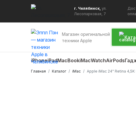
г. Челябинск,
ул.
Дос
Лесопарковая, 7
опл
Магазин оригинальной
Ката
техники Apple
iPhone
iPad
MacBook
iMac
Watch
AirPods
Гад
Главная
Каталог
iMac
Apple iMac 24" Retina 4,5