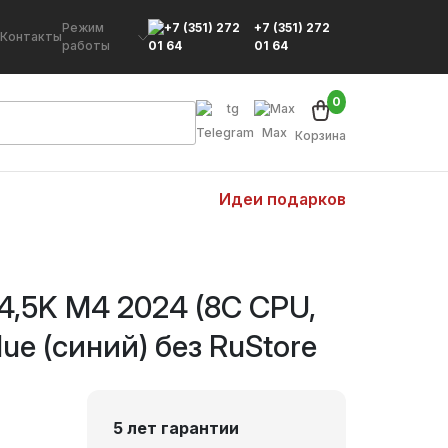
Режим
+7 (351) 272
Контакты
работы
01 64
0
Telegram
Max
Корзина
Идеи подарков
 4,5K M4 2024 (8C CPU,
ue (синий) без RuStore
5 лет гарантии