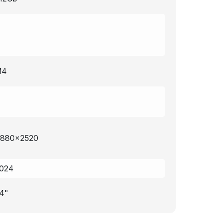
M4
880x2520
024
4"