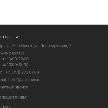
онтакты
дрес:
г. Челябинск,
ул. Лесопарковая, 7
ежим работы:
-пт 10:00-20:00
-вс 10:00-18:00
л.:
+7 (351) 272 01 64
mail:
hello@applepen.ru
ратный звонок
апишите нам:
Max