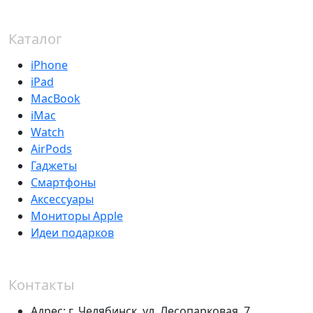
Каталог
iPhone
iPad
MacBook
iMac
Watch
AirPods
Гаджеты
Смартфоны
Аксессуары
Мониторы Apple
Идеи подарков
Контакты
Адрес:
г. Челябинск,
ул. Лесопарковая, 7