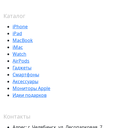
Каталог
iPhone
iPad
MacBook
iMac
Watch
AirPods
Гаджеты
Смартфоны
Аксессуары
Мониторы Apple
Идеи подарков
Контакты
Адрес:
г. Челябинск,
ул. Лесопарковая, 7