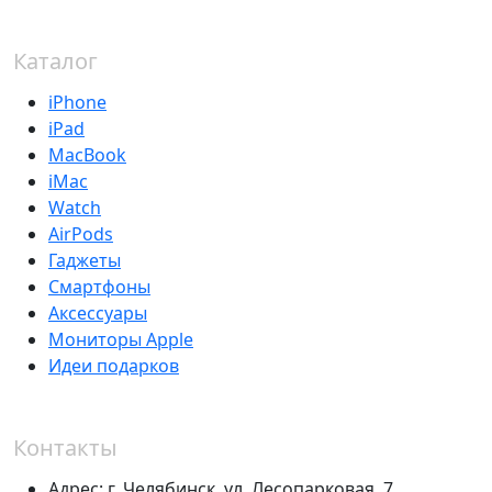
Каталог
iPhone
iPad
MacBook
iMac
Watch
AirPods
Гаджеты
Смартфоны
Аксессуары
Мониторы Apple
Идеи подарков
Контакты
Адрес:
г. Челябинск,
ул. Лесопарковая, 7