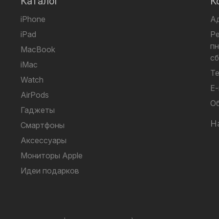
Каталог
К
iPhone
А
iPad
Р
пн
MacBook
сб
iMac
Те
Watch
E-
AirPods
Об
Гаджеты
Н
Смартфоны
Аксессуары
Мониторы Apple
Идеи подарков