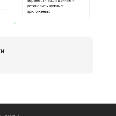
перенести ваши данные и
установить нужные
приложения.
ки