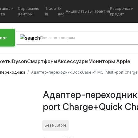
тавка и
Сервисные
Trade-
О
Рассрочка и
Акции
Отзывы
Гарантия
ата
центры
In
нас
кредит
лог
жеты
Dyson
Смартфоны
Аксессуары
Мониторы Apple
 переходники
Адаптер-переходник DockCase P1 MC (Multi-port Charge
Адаптер-переходник 
port Charge+Quick Ch
Без RuStore