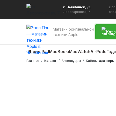
г. Челябинск,
ул.
Дос
Лесопарковая, 7
опл
Магазин оригинальной
Ката
техники Apple
iPhone
iPad
MacBook
iMac
Watch
AirPods
Гад
Главная
Каталог
Аксессуары
Кабели, адаптеры,