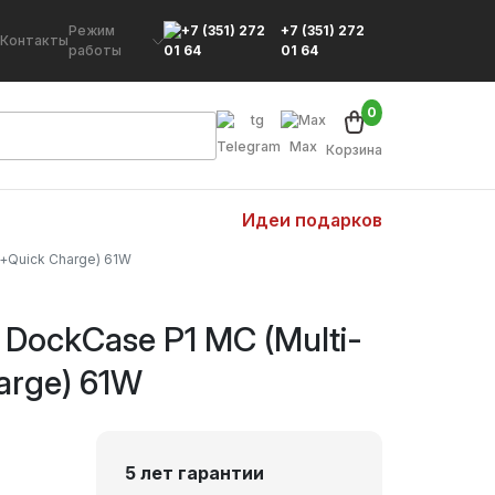
Режим
+7 (351) 272
Контакты
работы
01 64
0
Telegram
Max
Корзина
Идеи подарков
+Quick Charge) 61W
DockCase P1 MC (Multi-
arge) 61W
5 лет гарантии