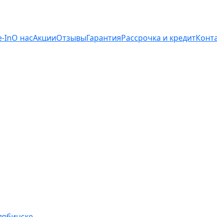
e-In
О нас
Акции
Отзывы
Гарантия
Рассрочка и кредит
Конт