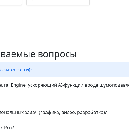
даваемые вопросы
‑возможности)?
eural Engine, ускоряющий AI‑функции вроде шумоподавл
ональных задач (графика, видео, разработка)?
k Pro?