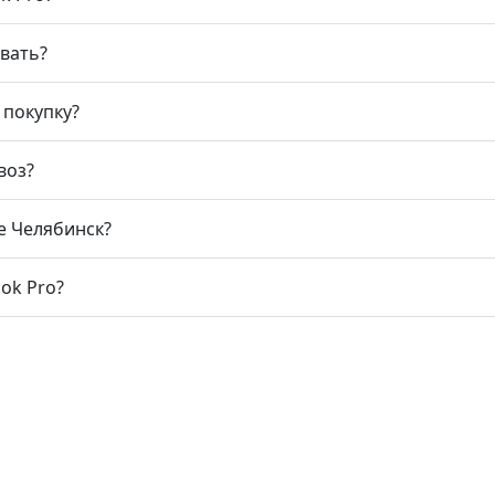
вать?
 покупку?
воз?
е Челябинск?
ok Pro?