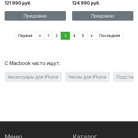
121 990 руб.
124 990 руб.
Предзаказ
Предзаказ
Первая
«
1
2
3
4
5
»
Последняя
С Macbook часто ищут:
Аксессуары для iPhone
Чехлы для iPhone
Подставк
Меню
Каталог