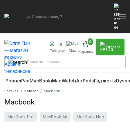
ул. Лесопарковая, 7
0
Каталог
Telegram
Max
Корзина
iPhone
iPad
MacBook
iMac
Watch
AirPods
Гаджеты
Dyso
Главная
Каталог
Macbook
Macbook
MacBook Pro
MacBook Air
MacBook Neo